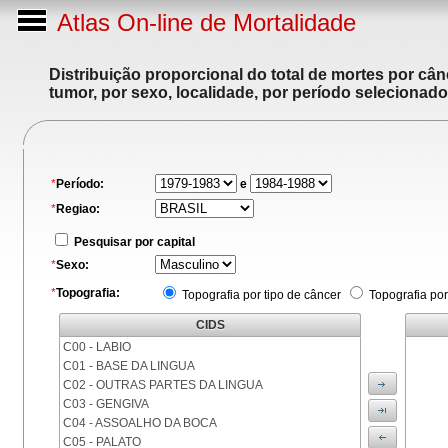
Atlas On-line de Mortalidade
Distribuição proporcional do total de mortes por cân
tumor, por sexo, localidade, por período selecionado
*
Período:
e
*
Regiao:
Pesquisar por capital
*
Sexo:
*
Topografia:
Topografia por tipo de câncer
Topografia por
CIDS
C00 - LABIO
C01 - BASE DA LINGUA
C02 - OUTRAS PARTES DA LINGUA
C03 - GENGIVA
C04 - ASSOALHO DA BOCA
C05 - PALATO