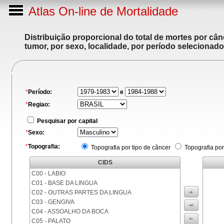
Atlas On-line de Mortalidade
Distribuição proporcional do total de mortes por cân
tumor, por sexo, localidade, por período selecionado
*
Período:
e
*
Regiao:
Pesquisar por capital
*
Sexo:
*
Topografia:
Topografia por tipo de câncer
Topografia por
CIDS
C00 - LABIO
C01 - BASE DA LINGUA
C02 - OUTRAS PARTES DA LINGUA
C03 - GENGIVA
C04 - ASSOALHO DA BOCA
C05 - PALATO