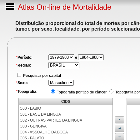
Atlas On-line de Mortalidade
Distribuição proporcional do total de mortes por cân
tumor, por sexo, localidade, por período selecionado
*
Período:
e
*
Regiao:
Pesquisar por capital
*
Sexo:
*
Topografia:
Topografia por tipo de câncer
Topografia por
CIDS
C00 - LABIO
C01 - BASE DA LINGUA
C02 - OUTRAS PARTES DA LINGUA
C03 - GENGIVA
C04 - ASSOALHO DA BOCA
C05 - PALATO