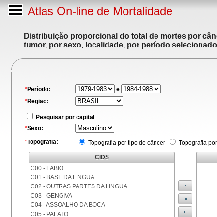
Atlas On-line de Mortalidade
Distribuição proporcional do total de mortes por cân
tumor, por sexo, localidade, por período selecionado
*
Período:
e
*
Regiao:
Pesquisar por capital
*
Sexo:
*
Topografia:
Topografia por tipo de câncer
Topografia por
CIDS
C00 - LABIO
C01 - BASE DA LINGUA
C02 - OUTRAS PARTES DA LINGUA
C03 - GENGIVA
C04 - ASSOALHO DA BOCA
C05 - PALATO