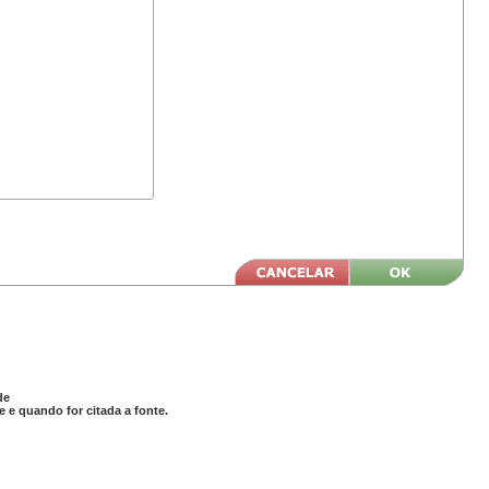
de
 e quando for citada a fonte.