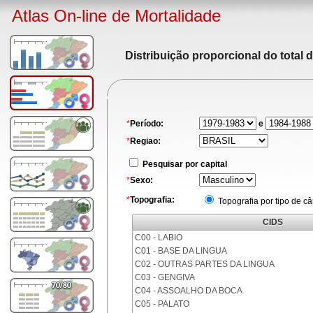
Atlas On-line de Mortalidade
Distribuição proporcional do total 
*
Período:
e
*
Regiao:
Pesquisar por capital
*
Sexo:
*
Topografia:
Topografia por tipo de c
CIDS
C00 - LABIO
C01 - BASE DA LINGUA
C02 - OUTRAS PARTES DA LINGUA
C03 - GENGIVA
C04 - ASSOALHO DA BOCA
C05 - PALATO