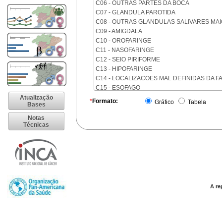
C06 - OUTRAS PARTES DA BOCA
C07 - GLANDULA PAROTIDA
C08 - OUTRAS GLANDULAS SALIVARES MA
C09 - AMIGDALA
C10 - OROFARINGE
C11 - NASOFARINGE
C12 - SEIO PIRIFORME
C13 - HIPOFARINGE
C14 - LOCALIZACOES MAL DEFINIDAS DA F
C15 - ESOFAGO
C16 - ESTOMAGO
Atualização
*
Formato:
Gráfico
Tabela
Bases
C17 - INTESTINO DELGADO
C18 - COLON
Notas
Técnicas
C19 - JUNCAO RETOSSIGMOIDE
C20 - RETO
C21 - ANUS E CANAL ANAL
C22 - FIGADO E VIAS BILIARES INTRA-HEPA
C23 - VESICULA BILIAR
C24 - OUTRAS PARTES DAS VIAS BILIARES
C25 - PANCREAS
A re
C26 - LOCALIZACOES MAL DEFINIDAS NO 
C30 - CAVIDADE NASAL E OUVIDO MEDIO
C31 - SEIOS DA FACE
C32 - LARINGE