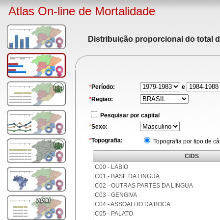
Atlas On-line de Mortalidade
Distribuição proporcional do total 
*
Período:
e
*
Regiao:
Pesquisar por capital
*
Sexo:
*
Topografia:
Topografia por tipo de c
CIDS
C00 - LABIO
C01 - BASE DA LINGUA
C02 - OUTRAS PARTES DA LINGUA
C03 - GENGIVA
C04 - ASSOALHO DA BOCA
C05 - PALATO