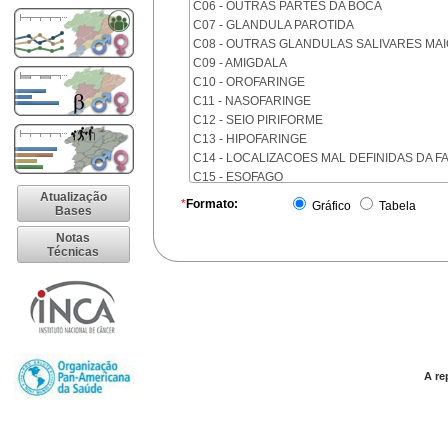
C06 - OUTRAS PARTES DA BOCA
C07 - GLANDULA PAROTIDA
C08 - OUTRAS GLANDULAS SALIVARES MA
C09 - AMIGDALA
C10 - OROFARINGE
C11 - NASOFARINGE
C12 - SEIO PIRIFORME
C13 - HIPOFARINGE
C14 - LOCALIZACOES MAL DEFINIDAS DA F
C15 - ESOFAGO
C16 - ESTOMAGO
Atualização
*
Formato:
Gráfico
Tabela
Bases
C17 - INTESTINO DELGADO
C18 - COLON
Notas
Técnicas
C19 - JUNCAO RETOSSIGMOIDE
C20 - RETO
C21 - ANUS E CANAL ANAL
C22 - FIGADO E VIAS BILIARES INTRA-HEPA
C23 - VESICULA BILIAR
C24 - OUTRAS PARTES DAS VIAS BILIARES
C25 - PANCREAS
A re
C26 - LOCALIZACOES MAL DEFINIDAS NO 
C30 - CAVIDADE NASAL E OUVIDO MEDIO
C31 - SEIOS DA FACE
C32 - LARINGE