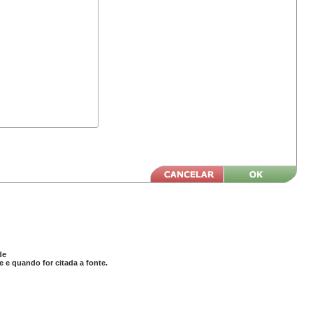
de
 e quando for citada a fonte.