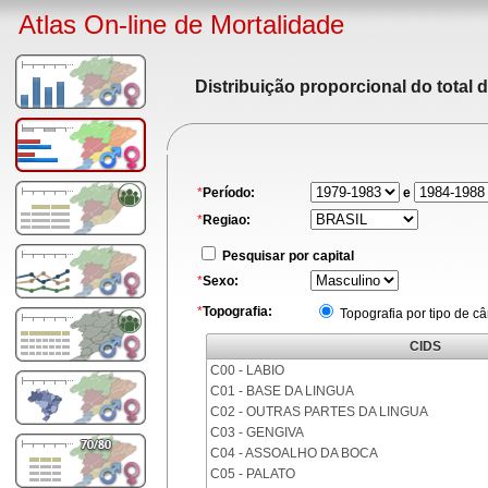
Atlas On-line de Mortalidade
Distribuição proporcional do total 
*
Período:
e
*
Regiao:
Pesquisar por capital
*
Sexo:
*
Topografia:
Topografia por tipo de c
CIDS
C00 - LABIO
C01 - BASE DA LINGUA
C02 - OUTRAS PARTES DA LINGUA
C03 - GENGIVA
C04 - ASSOALHO DA BOCA
C05 - PALATO