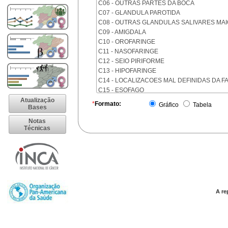
C06 - OUTRAS PARTES DA BOCA
C07 - GLANDULA PAROTIDA
C08 - OUTRAS GLANDULAS SALIVARES MA
C09 - AMIGDALA
C10 - OROFARINGE
C11 - NASOFARINGE
C12 - SEIO PIRIFORME
C13 - HIPOFARINGE
C14 - LOCALIZACOES MAL DEFINIDAS DA F
C15 - ESOFAGO
C16 - ESTOMAGO
Atualização
*
Formato:
Gráfico
Tabela
Bases
C17 - INTESTINO DELGADO
C18 - COLON
Notas
Técnicas
C19 - JUNCAO RETOSSIGMOIDE
C20 - RETO
C21 - ANUS E CANAL ANAL
C22 - FIGADO E VIAS BILIARES INTRA-HEPA
C23 - VESICULA BILIAR
C24 - OUTRAS PARTES DAS VIAS BILIARES
C25 - PANCREAS
A re
C26 - LOCALIZACOES MAL DEFINIDAS NO 
C30 - CAVIDADE NASAL E OUVIDO MEDIO
C31 - SEIOS DA FACE
C32 - LARINGE