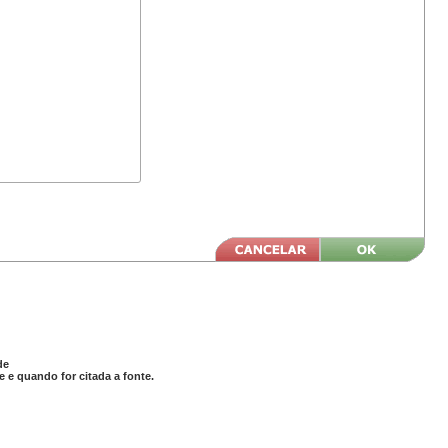
de
 e quando for citada a fonte.