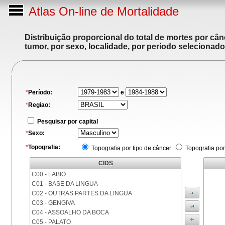
Atlas On-line de Mortalidade
Distribuição proporcional do total de mortes por cân
tumor, por sexo, localidade, por período selecionado
*
Período:
e
*
Regiao:
Pesquisar por capital
*
Sexo:
*
Topografia:
Topografia por tipo de câncer
Topografia por
CIDS
C00 - LABIO
C01 - BASE DA LINGUA
C02 - OUTRAS PARTES DA LINGUA
C03 - GENGIVA
C04 - ASSOALHO DA BOCA
C05 - PALATO