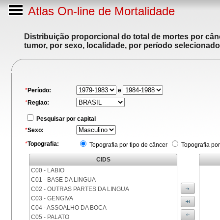
Atlas On-line de Mortalidade
Distribuição proporcional do total de mortes por cân
tumor, por sexo, localidade, por período selecionado
*
Período:
e
*
Regiao:
Pesquisar por capital
*
Sexo:
*
Topografia:
Topografia por tipo de câncer
Topografia por
CIDS
C00 - LABIO
C01 - BASE DA LINGUA
C02 - OUTRAS PARTES DA LINGUA
C03 - GENGIVA
C04 - ASSOALHO DA BOCA
C05 - PALATO