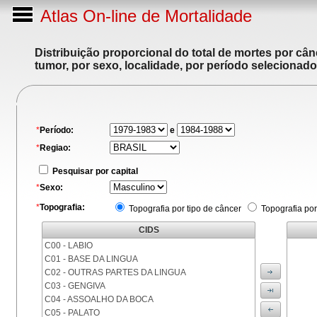
Atlas On-line de Mortalidade
Distribuição proporcional do total de mortes por cân
tumor, por sexo, localidade, por período selecionado
*
Período:
e
*
Regiao:
Pesquisar por capital
*
Sexo:
*
Topografia:
Topografia por tipo de câncer
Topografia por
CIDS
C00 - LABIO
C01 - BASE DA LINGUA
C02 - OUTRAS PARTES DA LINGUA
C03 - GENGIVA
C04 - ASSOALHO DA BOCA
C05 - PALATO