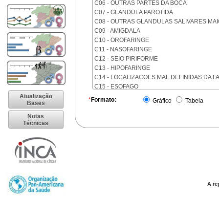
C06 - OUTRAS PARTES DA BOCA
C07 - GLANDULA PAROTIDA
C08 - OUTRAS GLANDULAS SALIVARES MA
C09 - AMIGDALA
C10 - OROFARINGE
C11 - NASOFARINGE
C12 - SEIO PIRIFORME
C13 - HIPOFARINGE
C14 - LOCALIZACOES MAL DEFINIDAS DA F
C15 - ESOFAGO
C16 - ESTOMAGO
Atualização
*
Formato:
Gráfico
Tabela
Bases
C17 - INTESTINO DELGADO
C18 - COLON
Notas
Técnicas
C19 - JUNCAO RETOSSIGMOIDE
C20 - RETO
C21 - ANUS E CANAL ANAL
C22 - FIGADO E VIAS BILIARES INTRA-HEPA
C23 - VESICULA BILIAR
C24 - OUTRAS PARTES DAS VIAS BILIARES
C25 - PANCREAS
A re
C26 - LOCALIZACOES MAL DEFINIDAS NO 
C30 - CAVIDADE NASAL E OUVIDO MEDIO
C31 - SEIOS DA FACE
C32 - LARINGE