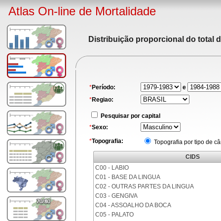
Atlas On-line de Mortalidade
Distribuição proporcional do total 
*
Período:
e
*
Regiao:
Pesquisar por capital
*
Sexo:
*
Topografia:
Topografia por tipo de c
CIDS
C00 - LABIO
C01 - BASE DA LINGUA
C02 - OUTRAS PARTES DA LINGUA
C03 - GENGIVA
C04 - ASSOALHO DA BOCA
C05 - PALATO