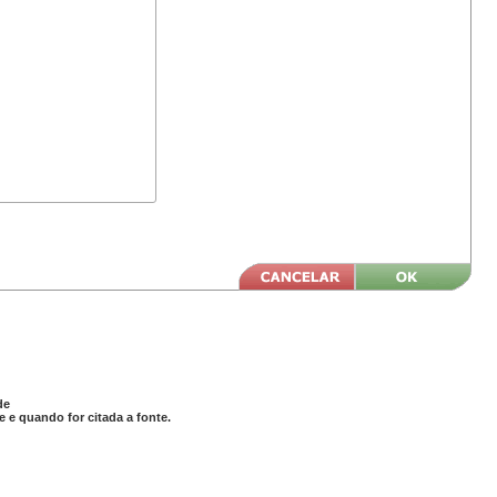
de
 e quando for citada a fonte.