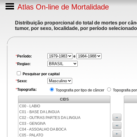
Atlas On-line de Mortalidade
Distribuição proporcional do total de mortes por cân
tumor, por sexo, localidade, por período selecionado
*
Período:
e
*
Regiao:
Pesquisar por capital
*
Sexo:
*
Topografia:
Topografia por tipo de câncer
Topografia por
CIDS
C00 - LABIO
C01 - BASE DA LINGUA
C02 - OUTRAS PARTES DA LINGUA
C03 - GENGIVA
C04 - ASSOALHO DA BOCA
C05 - PALATO