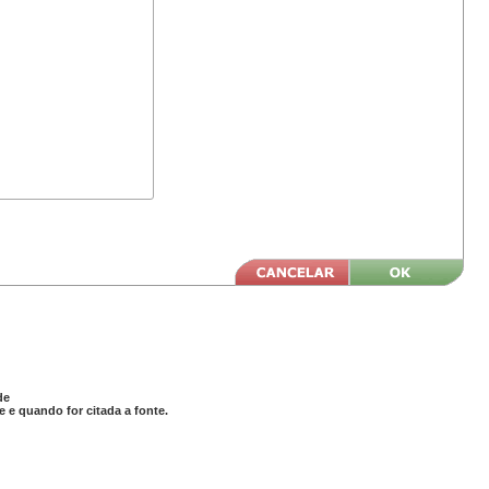
de
 e quando for citada a fonte.