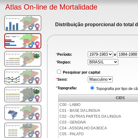
Atlas On-line de Mortalidade
Distribuição proporcional do total 
*
Período:
e
*
Regiao:
Pesquisar por capital
*
Sexo:
*
Topografia:
Topografia por tipo de c
CIDS
C00 - LABIO
C01 - BASE DA LINGUA
C02 - OUTRAS PARTES DA LINGUA
C03 - GENGIVA
C04 - ASSOALHO DA BOCA
C05 - PALATO