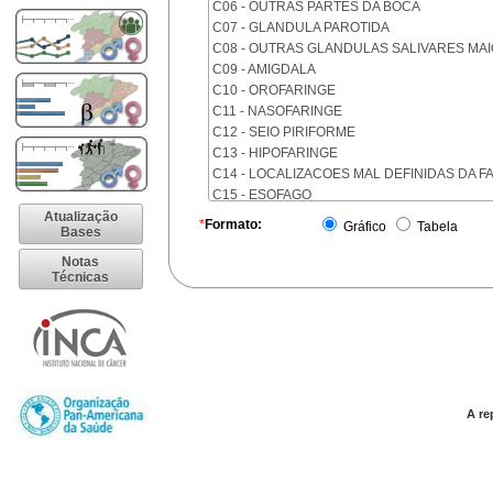
C06 - OUTRAS PARTES DA BOCA
C07 - GLANDULA PAROTIDA
C08 - OUTRAS GLANDULAS SALIVARES MA
C09 - AMIGDALA
C10 - OROFARINGE
C11 - NASOFARINGE
C12 - SEIO PIRIFORME
C13 - HIPOFARINGE
C14 - LOCALIZACOES MAL DEFINIDAS DA F
C15 - ESOFAGO
C16 - ESTOMAGO
Atualização
*
Formato:
Gráfico
Tabela
Bases
C17 - INTESTINO DELGADO
C18 - COLON
Notas
Técnicas
C19 - JUNCAO RETOSSIGMOIDE
C20 - RETO
C21 - ANUS E CANAL ANAL
C22 - FIGADO E VIAS BILIARES INTRA-HEPA
C23 - VESICULA BILIAR
C24 - OUTRAS PARTES DAS VIAS BILIARES
C25 - PANCREAS
A re
C26 - LOCALIZACOES MAL DEFINIDAS NO 
C30 - CAVIDADE NASAL E OUVIDO MEDIO
C31 - SEIOS DA FACE
C32 - LARINGE