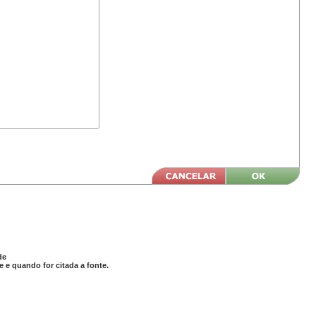
de
 e quando for citada a fonte.