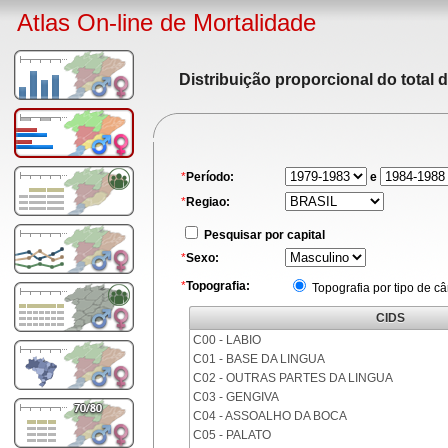
Atlas On-line de Mortalidade
Distribuição proporcional do total 
*
Período:
e
*
Regiao:
Pesquisar por capital
*
Sexo:
*
Topografia:
Topografia por tipo de c
CIDS
C00 - LABIO
C01 - BASE DA LINGUA
C02 - OUTRAS PARTES DA LINGUA
C03 - GENGIVA
C04 - ASSOALHO DA BOCA
C05 - PALATO