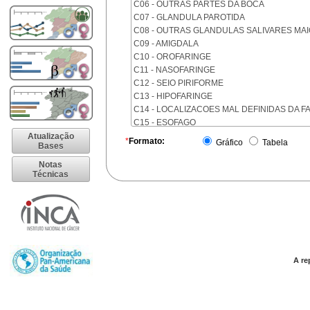
C06 - OUTRAS PARTES DA BOCA
C07 - GLANDULA PAROTIDA
C08 - OUTRAS GLANDULAS SALIVARES MA
C09 - AMIGDALA
C10 - OROFARINGE
C11 - NASOFARINGE
C12 - SEIO PIRIFORME
C13 - HIPOFARINGE
C14 - LOCALIZACOES MAL DEFINIDAS DA F
C15 - ESOFAGO
C16 - ESTOMAGO
Atualização
*
Formato:
Gráfico
Tabela
Bases
C17 - INTESTINO DELGADO
C18 - COLON
Notas
Técnicas
C19 - JUNCAO RETOSSIGMOIDE
C20 - RETO
C21 - ANUS E CANAL ANAL
C22 - FIGADO E VIAS BILIARES INTRA-HEPA
C23 - VESICULA BILIAR
C24 - OUTRAS PARTES DAS VIAS BILIARES
C25 - PANCREAS
A re
C26 - LOCALIZACOES MAL DEFINIDAS NO 
C30 - CAVIDADE NASAL E OUVIDO MEDIO
C31 - SEIOS DA FACE
C32 - LARINGE