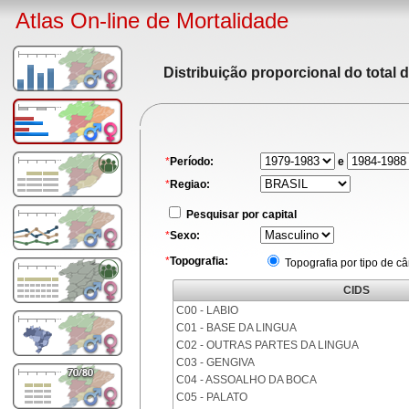
Atlas On-line de Mortalidade
Distribuição proporcional do total 
*
Período:
e
*
Regiao:
Pesquisar por capital
*
Sexo:
*
Topografia:
Topografia por tipo de c
CIDS
C00 - LABIO
C01 - BASE DA LINGUA
C02 - OUTRAS PARTES DA LINGUA
C03 - GENGIVA
C04 - ASSOALHO DA BOCA
C05 - PALATO