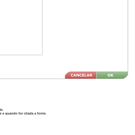
de
 e quando for citada a fonte.