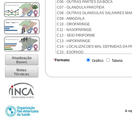
C06 - OUTRAS PARTES DA BOCA
C07 - GLANDULA PAROTIDA
C08 - OUTRAS GLANDULAS SALIVARES MA
C09 - AMIGDALA
C10 - OROFARINGE
C11 - NASOFARINGE
C12 - SEIO PIRIFORME
C13 - HIPOFARINGE
C14 - LOCALIZACOES MAL DEFINIDAS DA F
C15 - ESOFAGO
C16 - ESTOMAGO
Atualização
*
Formato:
Gráfico
Tabela
Bases
C17 - INTESTINO DELGADO
C18 - COLON
Notas
Técnicas
C19 - JUNCAO RETOSSIGMOIDE
C20 - RETO
C21 - ANUS E CANAL ANAL
C22 - FIGADO E VIAS BILIARES INTRA-HEPA
C23 - VESICULA BILIAR
C24 - OUTRAS PARTES DAS VIAS BILIARES
C25 - PANCREAS
A re
C26 - LOCALIZACOES MAL DEFINIDAS NO 
C30 - CAVIDADE NASAL E OUVIDO MEDIO
C31 - SEIOS DA FACE
C32 - LARINGE