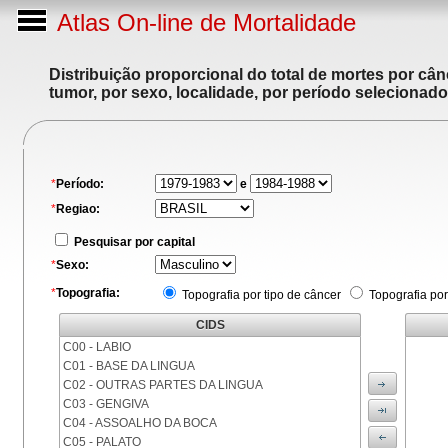
Atlas On-line de Mortalidade
Distribuição proporcional do total de mortes por cân
tumor, por sexo, localidade, por período selecionado
*
Período:
e
*
Regiao:
Pesquisar por capital
*
Sexo:
*
Topografia:
Topografia por tipo de câncer
Topografia por
CIDS
C00 - LABIO
C01 - BASE DA LINGUA
C02 - OUTRAS PARTES DA LINGUA
C03 - GENGIVA
C04 - ASSOALHO DA BOCA
C05 - PALATO