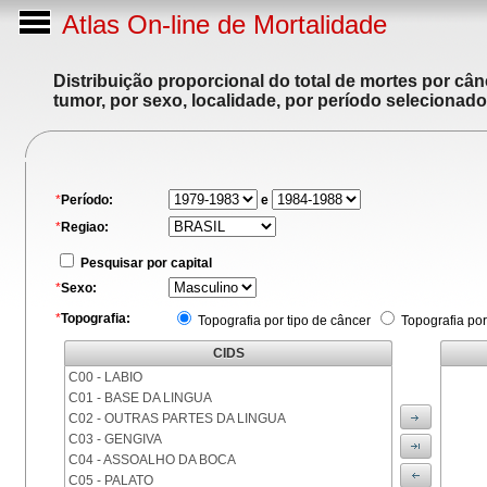
Atlas On-line de Mortalidade
Distribuição proporcional do total de mortes por cân
tumor, por sexo, localidade, por período selecionado
*
Período:
e
*
Regiao:
Pesquisar por capital
*
Sexo:
*
Topografia:
Topografia por tipo de câncer
Topografia por
CIDS
C00 - LABIO
C01 - BASE DA LINGUA
C02 - OUTRAS PARTES DA LINGUA
C03 - GENGIVA
C04 - ASSOALHO DA BOCA
C05 - PALATO