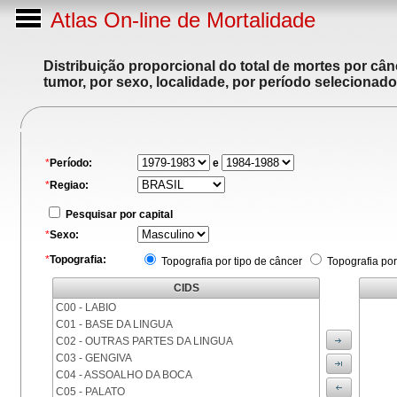
Atlas On-line de Mortalidade
Distribuição proporcional do total de mortes por cân
tumor, por sexo, localidade, por período selecionado
*
Período:
e
*
Regiao:
Pesquisar por capital
*
Sexo:
*
Topografia:
Topografia por tipo de câncer
Topografia por
CIDS
C00 - LABIO
C01 - BASE DA LINGUA
C02 - OUTRAS PARTES DA LINGUA
C03 - GENGIVA
C04 - ASSOALHO DA BOCA
C05 - PALATO