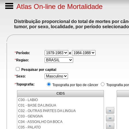
Atlas On-line de Mortalidade
Distribuição proporcional do total de mortes por cân
tumor, por sexo, localidade, por período selecionado
*
Período:
e
*
Regiao:
Pesquisar por capital
*
Sexo:
*
Topografia:
Topografia por tipo de câncer
Topografia por
CIDS
C00 - LABIO
C01 - BASE DA LINGUA
C02 - OUTRAS PARTES DA LINGUA
C03 - GENGIVA
C04 - ASSOALHO DA BOCA
C05 - PALATO