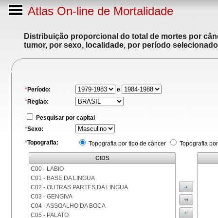
Atlas On-line de Mortalidade
Distribuição proporcional do total de mortes por cân
tumor, por sexo, localidade, por período selecionado
*
Período:
e
*
Regiao:
Pesquisar por capital
*
Sexo:
*
Topografia:
Topografia por tipo de câncer
Topografia por
CIDS
C00 - LABIO
C01 - BASE DA LINGUA
C02 - OUTRAS PARTES DA LINGUA
C03 - GENGIVA
C04 - ASSOALHO DA BOCA
C05 - PALATO