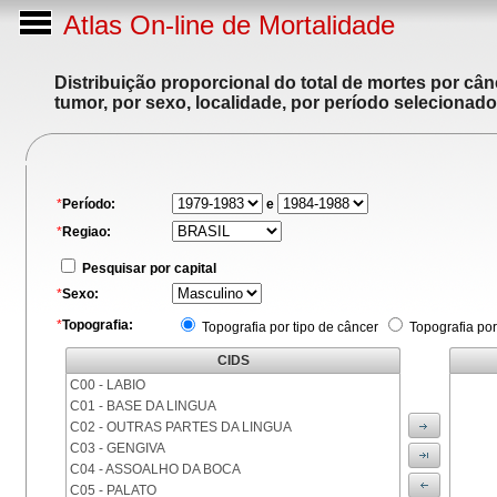
Atlas On-line de Mortalidade
Distribuição proporcional do total de mortes por cân
tumor, por sexo, localidade, por período selecionado
*
Período:
e
*
Regiao:
Pesquisar por capital
*
Sexo:
*
Topografia:
Topografia por tipo de câncer
Topografia por
CIDS
C00 - LABIO
C01 - BASE DA LINGUA
C02 - OUTRAS PARTES DA LINGUA
C03 - GENGIVA
C04 - ASSOALHO DA BOCA
C05 - PALATO