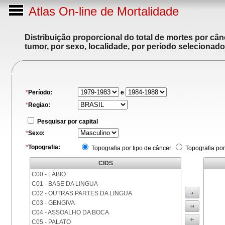
Atlas On-line de Mortalidade
Distribuição proporcional do total de mortes por cân
tumor, por sexo, localidade, por período selecionado
*
Período:
e
*
Regiao:
Pesquisar por capital
*
Sexo:
*
Topografia:
Topografia por tipo de câncer
Topografia por
CIDS
C00 - LABIO
C01 - BASE DA LINGUA
C02 - OUTRAS PARTES DA LINGUA
C03 - GENGIVA
C04 - ASSOALHO DA BOCA
C05 - PALATO