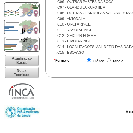
C06 - OUTRAS PARTES DA BOCA
C07 - GLANDULA PAROTIDA
C08 - OUTRAS GLANDULAS SALIVARES MA
C09 - AMIGDALA
C10 - OROFARINGE
C11 - NASOFARINGE
C12 - SEIO PIRIFORME
C13 - HIPOFARINGE
C14 - LOCALIZACOES MAL DEFINIDAS DA F
C15 - ESOFAGO
C16 - ESTOMAGO
Atualização
*
Formato:
Gráfico
Tabela
Bases
C17 - INTESTINO DELGADO
C18 - COLON
Notas
Técnicas
C19 - JUNCAO RETOSSIGMOIDE
C20 - RETO
C21 - ANUS E CANAL ANAL
C22 - FIGADO E VIAS BILIARES INTRA-HEPA
C23 - VESICULA BILIAR
C24 - OUTRAS PARTES DAS VIAS BILIARES
C25 - PANCREAS
A re
C26 - LOCALIZACOES MAL DEFINIDAS NO 
C30 - CAVIDADE NASAL E OUVIDO MEDIO
C31 - SEIOS DA FACE
C32 - LARINGE