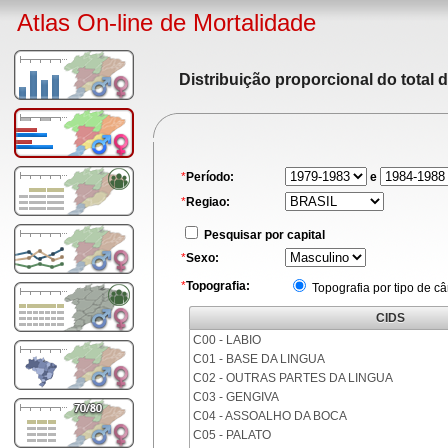
Atlas On-line de Mortalidade
Distribuição proporcional do total 
*
Período:
e
*
Regiao:
Pesquisar por capital
*
Sexo:
*
Topografia:
Topografia por tipo de c
CIDS
C00 - LABIO
C01 - BASE DA LINGUA
C02 - OUTRAS PARTES DA LINGUA
C03 - GENGIVA
C04 - ASSOALHO DA BOCA
C05 - PALATO