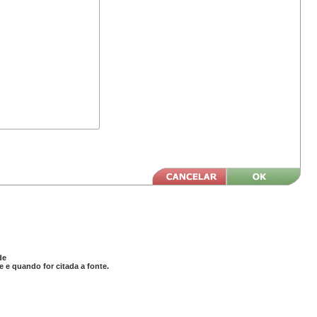
de
 e quando for citada a fonte.