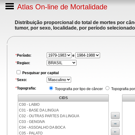
Atlas On-line de Mortalidade
Distribuição proporcional do total de mortes por cân
tumor, por sexo, localidade, por período selecionado
*
Período:
e
*
Regiao:
Pesquisar por capital
*
Sexo:
*
Topografia:
Topografia por tipo de câncer
Topografia por
CIDS
C00 - LABIO
C01 - BASE DA LINGUA
C02 - OUTRAS PARTES DA LINGUA
C03 - GENGIVA
C04 - ASSOALHO DA BOCA
C05 - PALATO