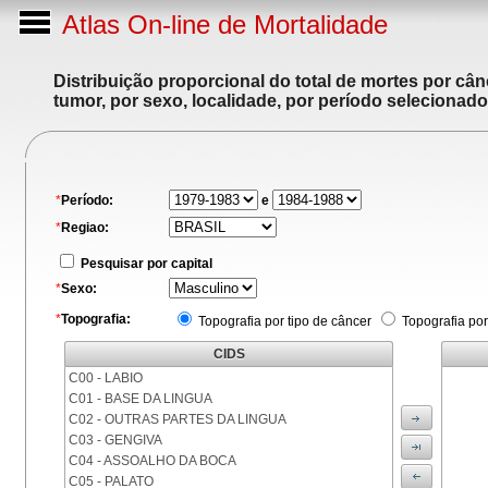
Atlas On-line de Mortalidade
Distribuição proporcional do total de mortes por cân
tumor, por sexo, localidade, por período selecionado
*
Período:
e
*
Regiao:
Pesquisar por capital
*
Sexo:
*
Topografia:
Topografia por tipo de câncer
Topografia por
CIDS
C00 - LABIO
C01 - BASE DA LINGUA
C02 - OUTRAS PARTES DA LINGUA
C03 - GENGIVA
C04 - ASSOALHO DA BOCA
C05 - PALATO