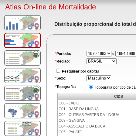
Atlas On-line de Mortalidade
Distribuição proporcional do total 
*
Período:
e
*
Regiao:
Pesquisar por capital
*
Sexo:
*
Topografia:
Topografia por tipo de c
CIDS
C00 - LABIO
C01 - BASE DA LINGUA
C02 - OUTRAS PARTES DA LINGUA
C03 - GENGIVA
C04 - ASSOALHO DA BOCA
C05 - PALATO