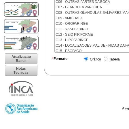
C06 - OUTRAS PARTES DA BOCA
C07 - GLANDULA PAROTIDA
C08 - OUTRAS GLANDULAS SALIVARES MA
C09 - AMIGDALA
C10 - OROFARINGE
C11 - NASOFARINGE
C12 - SEIO PIRIFORME
C13 - HIPOFARINGE
C14 - LOCALIZACOES MAL DEFINIDAS DA F
C15 - ESOFAGO
C16 - ESTOMAGO
Atualização
*
Formato:
Gráfico
Tabela
Bases
C17 - INTESTINO DELGADO
C18 - COLON
Notas
Técnicas
C19 - JUNCAO RETOSSIGMOIDE
C20 - RETO
C21 - ANUS E CANAL ANAL
C22 - FIGADO E VIAS BILIARES INTRA-HEPA
C23 - VESICULA BILIAR
C24 - OUTRAS PARTES DAS VIAS BILIARES
C25 - PANCREAS
A re
C26 - LOCALIZACOES MAL DEFINIDAS NO 
C30 - CAVIDADE NASAL E OUVIDO MEDIO
C31 - SEIOS DA FACE
C32 - LARINGE