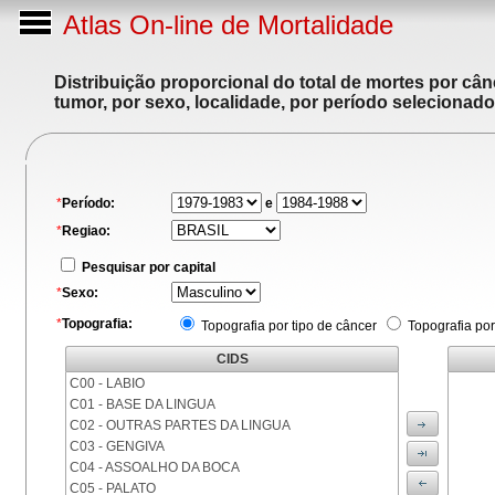
Atlas On-line de Mortalidade
Distribuição proporcional do total de mortes por cân
tumor, por sexo, localidade, por período selecionado
*
Período:
e
*
Regiao:
Pesquisar por capital
*
Sexo:
*
Topografia:
Topografia por tipo de câncer
Topografia por
CIDS
C00 - LABIO
C01 - BASE DA LINGUA
C02 - OUTRAS PARTES DA LINGUA
C03 - GENGIVA
C04 - ASSOALHO DA BOCA
C05 - PALATO