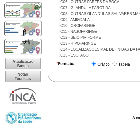
C06 - OUTRAS PARTES DA BOCA
C07 - GLANDULA PAROTIDA
C08 - OUTRAS GLANDULAS SALIVARES MA
C09 - AMIGDALA
C10 - OROFARINGE
C11 - NASOFARINGE
C12 - SEIO PIRIFORME
C13 - HIPOFARINGE
C14 - LOCALIZACOES MAL DEFINIDAS DA F
C15 - ESOFAGO
C16 - ESTOMAGO
Atualização
*
Formato:
Gráfico
Tabela
Bases
C17 - INTESTINO DELGADO
C18 - COLON
Notas
Técnicas
C19 - JUNCAO RETOSSIGMOIDE
C20 - RETO
C21 - ANUS E CANAL ANAL
C22 - FIGADO E VIAS BILIARES INTRA-HEPA
C23 - VESICULA BILIAR
C24 - OUTRAS PARTES DAS VIAS BILIARES
C25 - PANCREAS
A re
C26 - LOCALIZACOES MAL DEFINIDAS NO 
C30 - CAVIDADE NASAL E OUVIDO MEDIO
C31 - SEIOS DA FACE
C32 - LARINGE