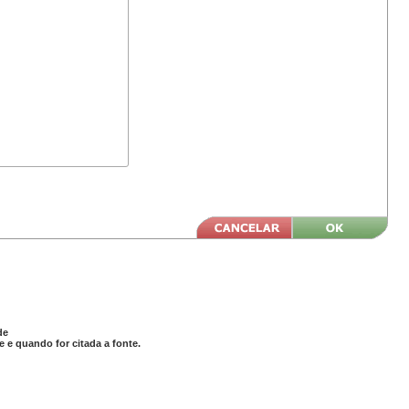
de
 e quando for citada a fonte.