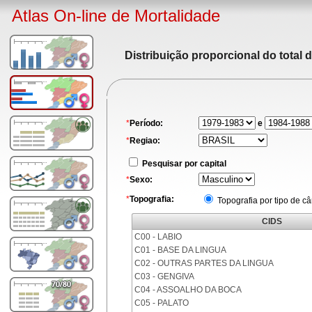
Atlas On-line de Mortalidade
Distribuição proporcional do total 
*
Período:
e
*
Regiao:
Pesquisar por capital
*
Sexo:
*
Topografia:
Topografia por tipo de c
CIDS
C00 - LABIO
C01 - BASE DA LINGUA
C02 - OUTRAS PARTES DA LINGUA
C03 - GENGIVA
C04 - ASSOALHO DA BOCA
C05 - PALATO