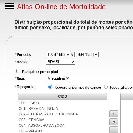
Atlas On-line de Mortalidade
Distribuição proporcional do total de mortes por cân
tumor, por sexo, localidade, por período selecionado
*
Período:
e
*
Regiao:
Pesquisar por capital
*
Sexo:
*
Topografia:
Topografia por tipo de câncer
Topografia por
CIDS
C00 - LABIO
C01 - BASE DA LINGUA
C02 - OUTRAS PARTES DA LINGUA
C03 - GENGIVA
C04 - ASSOALHO DA BOCA
C05 - PALATO