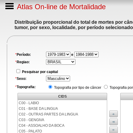
Atlas On-line de Mortalidade
Distribuição proporcional do total de mortes por cân
tumor, por sexo, localidade, por período selecionado
*
Período:
e
*
Regiao:
Pesquisar por capital
*
Sexo:
*
Topografia:
Topografia por tipo de câncer
Topografia por
CIDS
C00 - LABIO
C01 - BASE DA LINGUA
C02 - OUTRAS PARTES DA LINGUA
C03 - GENGIVA
C04 - ASSOALHO DA BOCA
C05 - PALATO