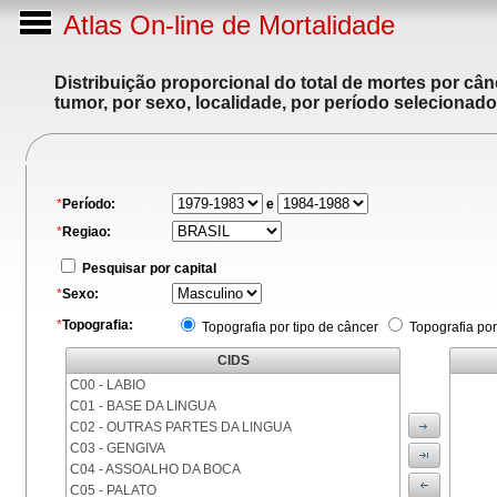
Atlas On-line de Mortalidade
Distribuição proporcional do total de mortes por cân
tumor, por sexo, localidade, por período selecionado
*
Período:
e
*
Regiao:
Pesquisar por capital
*
Sexo:
*
Topografia:
Topografia por tipo de câncer
Topografia por
CIDS
C00 - LABIO
C01 - BASE DA LINGUA
C02 - OUTRAS PARTES DA LINGUA
C03 - GENGIVA
C04 - ASSOALHO DA BOCA
C05 - PALATO