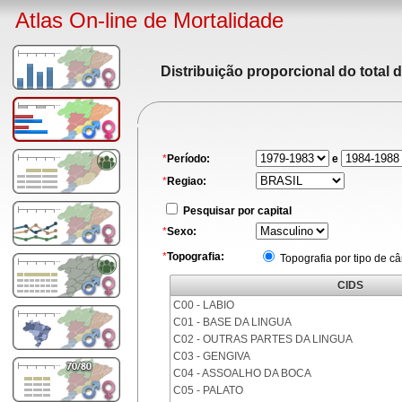
Atlas On-line de Mortalidade
Distribuição proporcional do total 
*
Período:
e
*
Regiao:
Pesquisar por capital
*
Sexo:
*
Topografia:
Topografia por tipo de c
CIDS
C00 - LABIO
C01 - BASE DA LINGUA
C02 - OUTRAS PARTES DA LINGUA
C03 - GENGIVA
C04 - ASSOALHO DA BOCA
C05 - PALATO