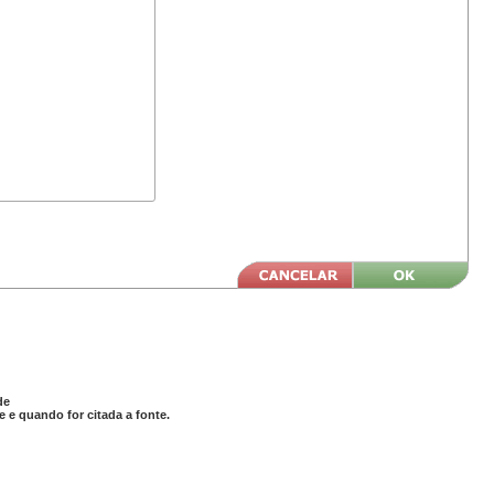
de
 e quando for citada a fonte.