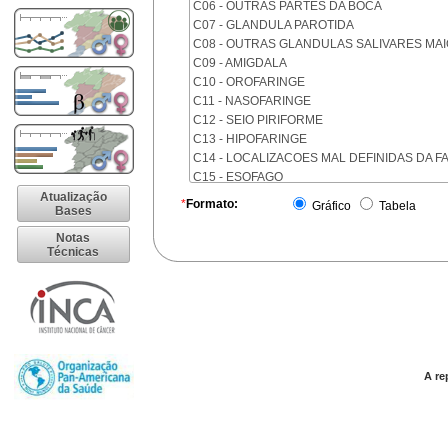
C06 - OUTRAS PARTES DA BOCA
C07 - GLANDULA PAROTIDA
C08 - OUTRAS GLANDULAS SALIVARES MA
C09 - AMIGDALA
C10 - OROFARINGE
C11 - NASOFARINGE
C12 - SEIO PIRIFORME
C13 - HIPOFARINGE
C14 - LOCALIZACOES MAL DEFINIDAS DA F
C15 - ESOFAGO
C16 - ESTOMAGO
Atualização
*
Formato:
Gráfico
Tabela
Bases
C17 - INTESTINO DELGADO
C18 - COLON
Notas
Técnicas
C19 - JUNCAO RETOSSIGMOIDE
C20 - RETO
C21 - ANUS E CANAL ANAL
C22 - FIGADO E VIAS BILIARES INTRA-HEPA
C23 - VESICULA BILIAR
C24 - OUTRAS PARTES DAS VIAS BILIARES
C25 - PANCREAS
A re
C26 - LOCALIZACOES MAL DEFINIDAS NO 
C30 - CAVIDADE NASAL E OUVIDO MEDIO
C31 - SEIOS DA FACE
C32 - LARINGE