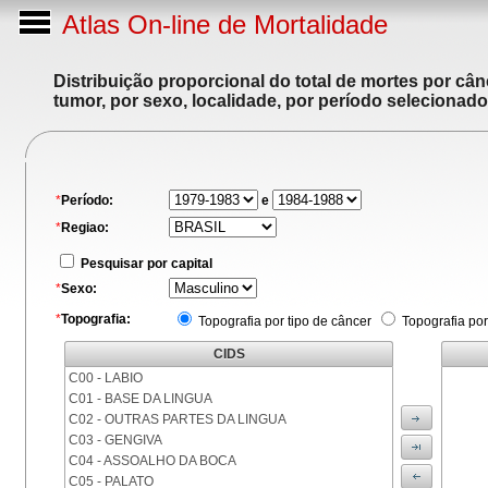
Atlas On-line de Mortalidade
Distribuição proporcional do total de mortes por cân
tumor, por sexo, localidade, por período selecionado
*
Período:
e
*
Regiao:
Pesquisar por capital
*
Sexo:
*
Topografia:
Topografia por tipo de câncer
Topografia por
CIDS
C00 - LABIO
C01 - BASE DA LINGUA
C02 - OUTRAS PARTES DA LINGUA
C03 - GENGIVA
C04 - ASSOALHO DA BOCA
C05 - PALATO