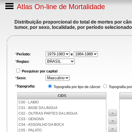
Atlas On-line de Mortalidade
Distribuição proporcional do total de mortes por cân
tumor, por sexo, localidade, por período selecionado
*
Período:
e
*
Regiao:
Pesquisar por capital
*
Sexo:
*
Topografia:
Topografia por tipo de câncer
Topografia por
CIDS
C00 - LABIO
C01 - BASE DA LINGUA
C02 - OUTRAS PARTES DA LINGUA
C03 - GENGIVA
C04 - ASSOALHO DA BOCA
C05 - PALATO