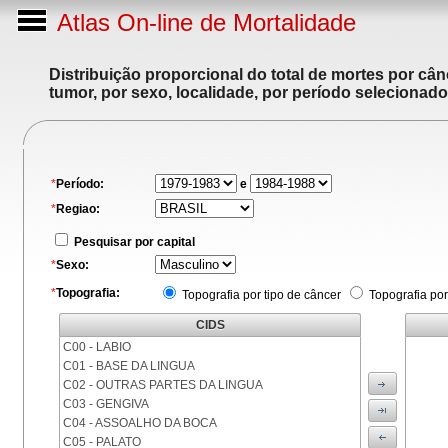
Atlas On-line de Mortalidade
Distribuição proporcional do total de mortes por cân
tumor, por sexo, localidade, por período selecionado
*
Período:
e
*
Regiao:
Pesquisar por capital
*
Sexo:
*
Topografia:
Topografia por tipo de câncer
Topografia por
CIDS
C00 - LABIO
C01 - BASE DA LINGUA
C02 - OUTRAS PARTES DA LINGUA
C03 - GENGIVA
C04 - ASSOALHO DA BOCA
C05 - PALATO