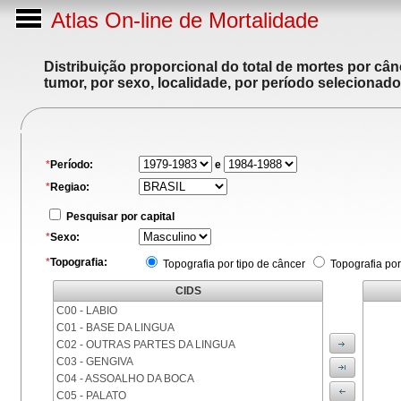
Atlas On-line de Mortalidade
Distribuição proporcional do total de mortes por cân
tumor, por sexo, localidade, por período selecionado
*
Período:
e
*
Regiao:
Pesquisar por capital
*
Sexo:
*
Topografia:
Topografia por tipo de câncer
Topografia por
CIDS
C00 - LABIO
C01 - BASE DA LINGUA
C02 - OUTRAS PARTES DA LINGUA
C03 - GENGIVA
C04 - ASSOALHO DA BOCA
C05 - PALATO