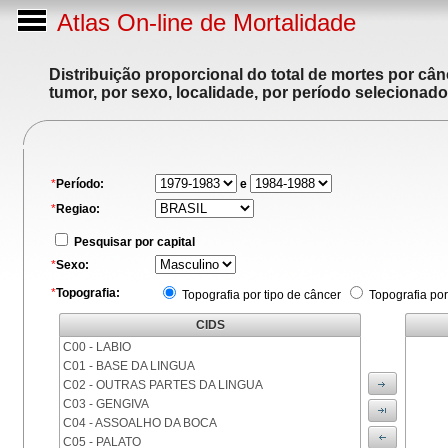
Atlas On-line de Mortalidade
Distribuição proporcional do total de mortes por cân
tumor, por sexo, localidade, por período selecionado
*
Período:
e
*
Regiao:
Pesquisar por capital
*
Sexo:
*
Topografia:
Topografia por tipo de câncer
Topografia por
CIDS
C00 - LABIO
C01 - BASE DA LINGUA
C02 - OUTRAS PARTES DA LINGUA
C03 - GENGIVA
C04 - ASSOALHO DA BOCA
C05 - PALATO