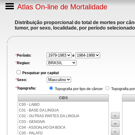
Atlas On-line de Mortalidade
Distribuição proporcional do total de mortes por cân
tumor, por sexo, localidade, por período selecionado
*
Período:
e
*
Regiao:
Pesquisar por capital
*
Sexo:
*
Topografia:
Topografia por tipo de câncer
Topografia por
CIDS
C00 - LABIO
C01 - BASE DA LINGUA
C02 - OUTRAS PARTES DA LINGUA
C03 - GENGIVA
C04 - ASSOALHO DA BOCA
C05 - PALATO