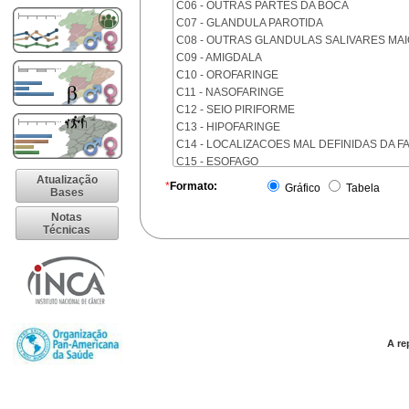
C06 - OUTRAS PARTES DA BOCA
C07 - GLANDULA PAROTIDA
C08 - OUTRAS GLANDULAS SALIVARES MA
C09 - AMIGDALA
C10 - OROFARINGE
C11 - NASOFARINGE
C12 - SEIO PIRIFORME
C13 - HIPOFARINGE
C14 - LOCALIZACOES MAL DEFINIDAS DA F
C15 - ESOFAGO
C16 - ESTOMAGO
Atualização
*
Formato:
Gráfico
Tabela
Bases
C17 - INTESTINO DELGADO
C18 - COLON
Notas
Técnicas
C19 - JUNCAO RETOSSIGMOIDE
C20 - RETO
C21 - ANUS E CANAL ANAL
C22 - FIGADO E VIAS BILIARES INTRA-HEPA
C23 - VESICULA BILIAR
C24 - OUTRAS PARTES DAS VIAS BILIARES
C25 - PANCREAS
A re
C26 - LOCALIZACOES MAL DEFINIDAS NO 
C30 - CAVIDADE NASAL E OUVIDO MEDIO
C31 - SEIOS DA FACE
C32 - LARINGE