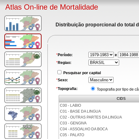
Atlas On-line de Mortalidade
Distribuição proporcional do total 
*
Período:
e
*
Regiao:
Pesquisar por capital
*
Sexo:
*
Topografia:
Topografia por tipo de c
CIDS
C00 - LABIO
C01 - BASE DA LINGUA
C02 - OUTRAS PARTES DA LINGUA
C03 - GENGIVA
C04 - ASSOALHO DA BOCA
C05 - PALATO