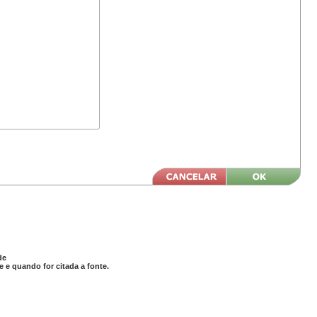
de
 e quando for citada a fonte.