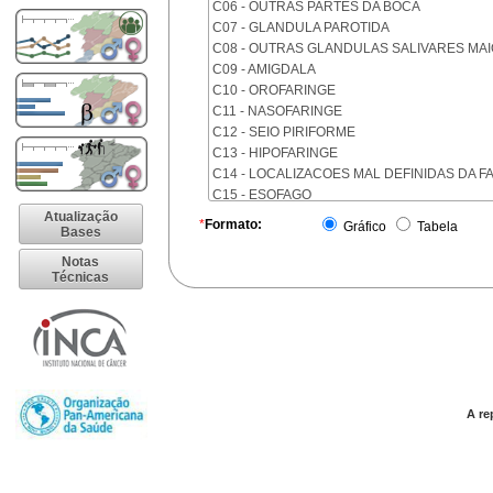
C06 - OUTRAS PARTES DA BOCA
C07 - GLANDULA PAROTIDA
C08 - OUTRAS GLANDULAS SALIVARES MA
C09 - AMIGDALA
C10 - OROFARINGE
C11 - NASOFARINGE
C12 - SEIO PIRIFORME
C13 - HIPOFARINGE
C14 - LOCALIZACOES MAL DEFINIDAS DA F
C15 - ESOFAGO
C16 - ESTOMAGO
Atualização
*
Formato:
Gráfico
Tabela
Bases
C17 - INTESTINO DELGADO
C18 - COLON
Notas
Técnicas
C19 - JUNCAO RETOSSIGMOIDE
C20 - RETO
C21 - ANUS E CANAL ANAL
C22 - FIGADO E VIAS BILIARES INTRA-HEPA
C23 - VESICULA BILIAR
C24 - OUTRAS PARTES DAS VIAS BILIARES
C25 - PANCREAS
A re
C26 - LOCALIZACOES MAL DEFINIDAS NO 
C30 - CAVIDADE NASAL E OUVIDO MEDIO
C31 - SEIOS DA FACE
C32 - LARINGE