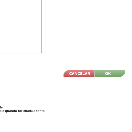
de
 e quando for citada a fonte.