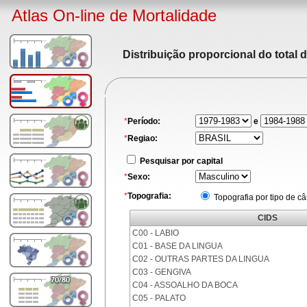
Atlas On-line de Mortalidade
Distribuição proporcional do total 
*
Período:
e
*
Regiao:
Pesquisar por capital
*
Sexo:
*
Topografia:
Topografia por tipo de c
CIDS
C00 - LABIO
C01 - BASE DA LINGUA
C02 - OUTRAS PARTES DA LINGUA
C03 - GENGIVA
C04 - ASSOALHO DA BOCA
C05 - PALATO