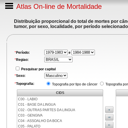
Atlas On-line de Mortalidade
Distribuição proporcional do total de mortes por cân
tumor, por sexo, localidade, por período selecionado
*
Período:
e
*
Regiao:
Pesquisar por capital
*
Sexo:
*
Topografia:
Topografia por tipo de câncer
Topografia por
CIDS
C00 - LABIO
C01 - BASE DA LINGUA
C02 - OUTRAS PARTES DA LINGUA
C03 - GENGIVA
C04 - ASSOALHO DA BOCA
C05 - PALATO