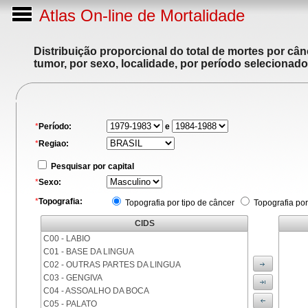
Atlas On-line de Mortalidade
Distribuição proporcional do total de mortes por cân
tumor, por sexo, localidade, por período selecionado
*
Período:
e
*
Regiao:
Pesquisar por capital
*
Sexo:
*
Topografia:
Topografia por tipo de câncer
Topografia por
CIDS
C00 - LABIO
C01 - BASE DA LINGUA
C02 - OUTRAS PARTES DA LINGUA
C03 - GENGIVA
C04 - ASSOALHO DA BOCA
C05 - PALATO