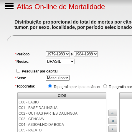
Atlas On-line de Mortalidade
Distribuição proporcional do total de mortes por cân
tumor, por sexo, localidade, por período selecionado
*
Período:
e
*
Regiao:
Pesquisar por capital
*
Sexo:
*
Topografia:
Topografia por tipo de câncer
Topografia por
CIDS
C00 - LABIO
C01 - BASE DA LINGUA
C02 - OUTRAS PARTES DA LINGUA
C03 - GENGIVA
C04 - ASSOALHO DA BOCA
C05 - PALATO