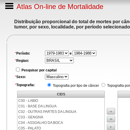
Atlas On-line de Mortalidade
Distribuição proporcional do total de mortes por cân
tumor, por sexo, localidade, por período selecionado
*
Período:
e
*
Regiao:
Pesquisar por capital
*
Sexo:
*
Topografia:
Topografia por tipo de câncer
Topografia por
CIDS
C00 - LABIO
C01 - BASE DA LINGUA
C02 - OUTRAS PARTES DA LINGUA
C03 - GENGIVA
C04 - ASSOALHO DA BOCA
C05 - PALATO