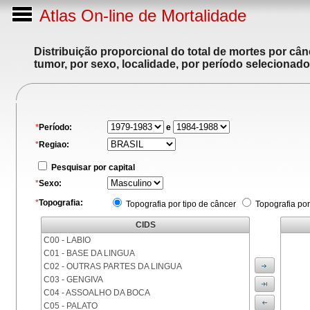
Atlas On-line de Mortalidade
Distribuição proporcional do total de mortes por cân
tumor, por sexo, localidade, por período selecionado
*
Período:
e
*
Regiao:
Pesquisar por capital
*
Sexo:
*
Topografia:
Topografia por tipo de câncer
Topografia por
CIDS
C00 - LABIO
C01 - BASE DA LINGUA
C02 - OUTRAS PARTES DA LINGUA
C03 - GENGIVA
C04 - ASSOALHO DA BOCA
C05 - PALATO