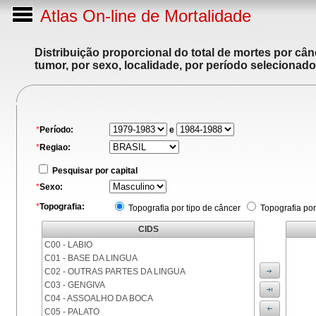
Atlas On-line de Mortalidade
Distribuição proporcional do total de mortes por cân
tumor, por sexo, localidade, por período selecionado
*
Período:
e
*
Regiao:
Pesquisar por capital
*
Sexo:
*
Topografia:
Topografia por tipo de câncer
Topografia por
CIDS
C00 - LABIO
C01 - BASE DA LINGUA
C02 - OUTRAS PARTES DA LINGUA
C03 - GENGIVA
C04 - ASSOALHO DA BOCA
C05 - PALATO