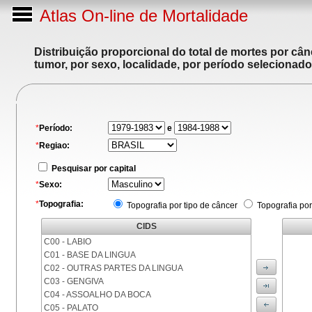
Atlas On-line de Mortalidade
Distribuição proporcional do total de mortes por cân
tumor, por sexo, localidade, por período selecionado
*
Período:
e
*
Regiao:
Pesquisar por capital
*
Sexo:
*
Topografia:
Topografia por tipo de câncer
Topografia por
CIDS
C00 - LABIO
C01 - BASE DA LINGUA
C02 - OUTRAS PARTES DA LINGUA
C03 - GENGIVA
C04 - ASSOALHO DA BOCA
C05 - PALATO