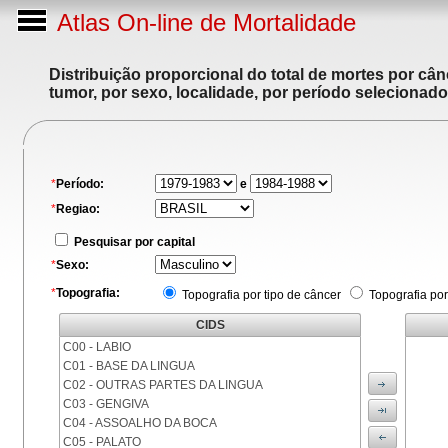
Atlas On-line de Mortalidade
Distribuição proporcional do total de mortes por cân
tumor, por sexo, localidade, por período selecionado
*
Período:
e
*
Regiao:
Pesquisar por capital
*
Sexo:
*
Topografia:
Topografia por tipo de câncer
Topografia por
CIDS
C00 - LABIO
C01 - BASE DA LINGUA
C02 - OUTRAS PARTES DA LINGUA
C03 - GENGIVA
C04 - ASSOALHO DA BOCA
C05 - PALATO