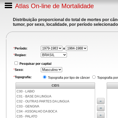
Atlas On-line de Mortalidade
Distribuição proporcional do total de mortes por cân
tumor, por sexo, localidade, por período selecionado
*
Período:
e
*
Regiao:
Pesquisar por capital
*
Sexo:
*
Topografia:
Topografia por tipo de câncer
Topografia por
CIDS
C00 - LABIO
C01 - BASE DA LINGUA
C02 - OUTRAS PARTES DA LINGUA
C03 - GENGIVA
C04 - ASSOALHO DA BOCA
C05 - PALATO