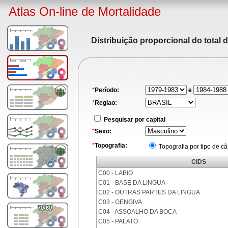
Atlas On-line de Mortalidade
Distribuição proporcional do total 
*
Período:
e
*
Regiao:
Pesquisar por capital
*
Sexo:
*
Topografia:
Topografia por tipo de c
CIDS
C00 - LABIO
C01 - BASE DA LINGUA
C02 - OUTRAS PARTES DA LINGUA
C03 - GENGIVA
C04 - ASSOALHO DA BOCA
C05 - PALATO