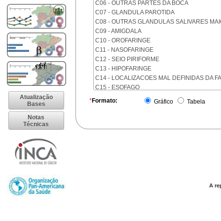
C06 - OUTRAS PARTES DA BOCA
C07 - GLANDULA PAROTIDA
C08 - OUTRAS GLANDULAS SALIVARES MA
C09 - AMIGDALA
C10 - OROFARINGE
C11 - NASOFARINGE
C12 - SEIO PIRIFORME
C13 - HIPOFARINGE
C14 - LOCALIZACOES MAL DEFINIDAS DA F
C15 - ESOFAGO
C16 - ESTOMAGO
Atualização
*
Formato:
Gráfico
Tabela
Bases
C17 - INTESTINO DELGADO
C18 - COLON
Notas
Técnicas
C19 - JUNCAO RETOSSIGMOIDE
C20 - RETO
C21 - ANUS E CANAL ANAL
C22 - FIGADO E VIAS BILIARES INTRA-HEPA
C23 - VESICULA BILIAR
C24 - OUTRAS PARTES DAS VIAS BILIARES
C25 - PANCREAS
A re
C26 - LOCALIZACOES MAL DEFINIDAS NO 
C30 - CAVIDADE NASAL E OUVIDO MEDIO
C31 - SEIOS DA FACE
C32 - LARINGE