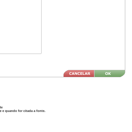
de
 e quando for citada a fonte.